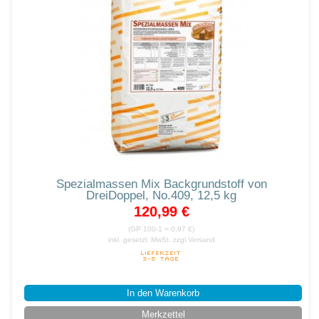
Spezialmassen Mix Backgrundstoff von
DreiDoppel, No.409, 12,5 kg
120,99 €
(GP 100-1 = 0,97 €)
inkl. gesetzl. MwSt.
zzgl.Versand
In den Warenkorb
Merkzettel