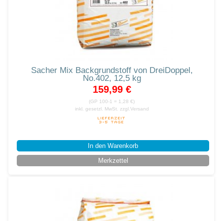
Sacher Mix Backgrundstoff von DreiDoppel,
No.402, 12,5 kg
159,99 €
(GP 100-1 = 1,28 €)
inkl. gesetzl. MwSt.
zzgl.Versand
In den Warenkorb
Merkzettel