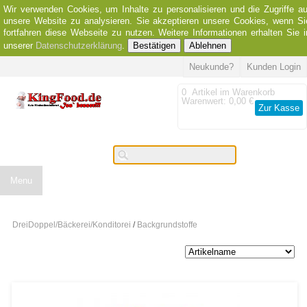
Wir verwenden Cookies, um Inhalte zu personalisieren und die Zugriffe au
unsere Website zu analysieren. Sie akzeptieren unsere Cookies, wenn Si
fortfahren diese Webseite zu nutzen. Weitere Informationen erhalten Sie i
unserer
Datenschutzerklärung
.
Bestätigen
Ablehnen
Neukunde?
Kunden Login
0
Artikel im Warenkorb
Warenwert:
0,00 €
Zur Kasse
Menu
DreiDoppel/Bäckerei/Konditorei
/
Backgrundstoffe