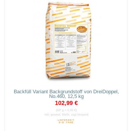
Backfüll Variant Backgrundstoff von DreiDoppel,
No.460, 12,5 kg
102,99 €
(GP g = 0,00 €)
inkl. gesetzl. MwSt.
zzgl.Versand