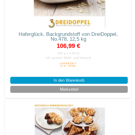
Haferglück, Backgrundstoff von DreiDoppel,
No.478, 12,5 kg
106,99 €
(GP g = 0,00 €)
inkl. gesetzl. MwSt.
zzgl.Versand
In den Warenkorb
Merkzettel