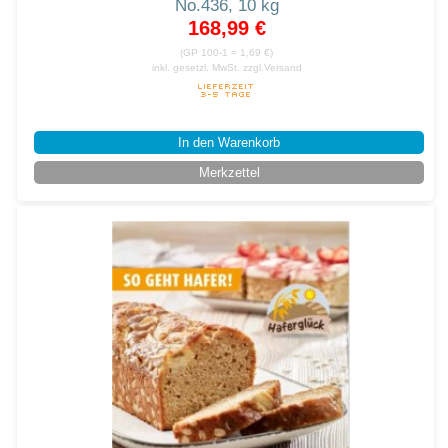
No.436, 10 kg
168,99 €
(GP 100-1 = 1,69 €)
inkl. gesetzl. MwSt.
zzgl.Versand
In den Warenkorb
Merkzettel