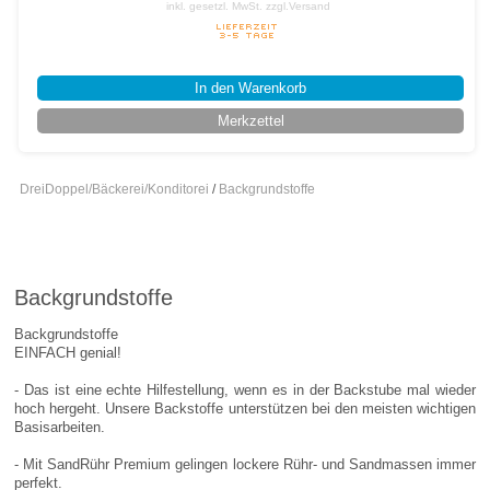
inkl. gesetzl. MwSt.
zzgl.Versand
In den Warenkorb
Merkzettel
DreiDoppel/Bäckerei/Konditorei
/
Backgrundstoffe
Backgrundstoffe
Backgrundstoffe
EINFACH genial!
- Das ist eine echte Hilfestellung, wenn es in der Backstube mal wieder
hoch hergeht. Unsere Backstoffe unterstützen bei den meisten wichtigen
Basisarbeiten.
- Mit SandRühr Premium gelingen lockere Rühr- und Sandmassen immer
perfekt.