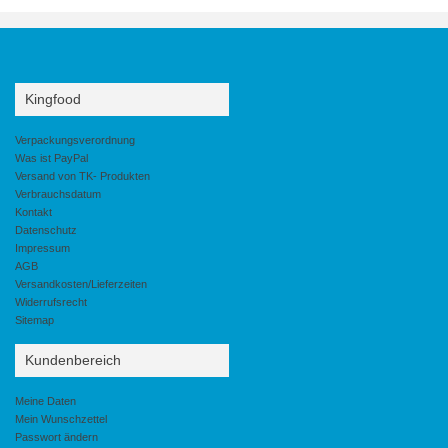
Kingfood
Verpackungsverordnung
Was ist PayPal
Versand von TK- Produkten
Verbrauchsdatum
Kontakt
Datenschutz
Impressum
AGB
Versandkosten/Lieferzeiten
Widerrufsrecht
Sitemap
Kundenbereich
Meine Daten
Mein Wunschzettel
Passwort ändern