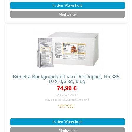
In den Warenkorb
Merkzettel
Bienetta Backgrundstoff von DreiDoppel, No.335,
10 x 0,6 kg, 6 kg
74,99 €
(GP g = 0,00 €)
inkl. gesetzl. MwSt.
zzgl.Versand
In den Warenkorb
Merkzettel