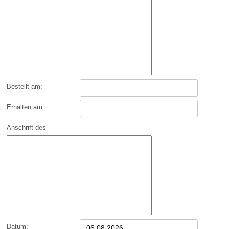
von mir
abgeschlossenen
Vertrag über den Kauf
der folgenden Waren:
Bestellt am:
Erhalten am:
Anschrift des
Verbrauchers
Datum: