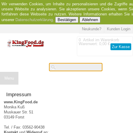
Wir verwenden Cookies, um Inhalte zu personalisieren und die Zugriffe au
unsere Website zu analysieren. Sie akzeptieren unsere Cookies, wenn Si
fortfahren diese Webseite zu nutzen. Weitere Informationen erhalten Sie i
unserer
Datenschutzerklärung
.
Bestätigen
Ablehnen
Neukunde?
Kunden Login
0
Artikel im Warenkorb
Warenwert:
0,00 €
Zur Kasse
Menu
Impressum
www.KingFood.de
Monika Kuß
Muskauer Str. 51
03149 Forst
Tel. / Fax: 03562-90438
Kontakt
und
Widerruf
an: