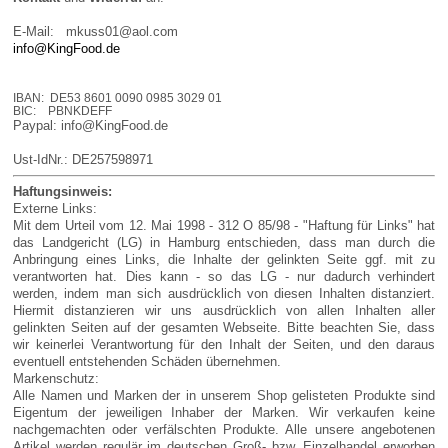
E-Mail:
mkuss01@aol.com
info@KingFood.de
IBAN: DE53 8601 0090 0985 3029 01
BIC: PBNKDEFF
Paypal: info@KingFood.de
Ust-IdNr.: DE257598971
Haftungsinweis:
Externe Links:
Mit dem Urteil vom 12. Mai 1998 - 312 O 85/98 - "Haftung für Links" hat
das Landgericht (LG) in Hamburg entschieden, dass man durch die
Anbringung eines Links, die Inhalte der gelinkten Seite ggf. mit zu
verantworten hat. Dies kann - so das LG - nur dadurch verhindert
werden, indem man sich ausdrücklich von diesen Inhalten distanziert.
Hiermit distanzieren wir uns ausdrücklich von allen Inhalten aller
gelinkten Seiten auf der gesamten Webseite. Bitte beachten Sie, dass
wir keinerlei Verantwortung für den Inhalt der Seiten, und den daraus
eventuell entstehenden Schäden übernehmen.
Markenschutz:
Alle Namen und Marken der in unserem Shop gelisteten Produkte sind
Eigentum der jeweiligen Inhaber der Marken. Wir verkaufen keine
nachgemachten oder verfälschten Produkte. Alle unsere angebotenen
Artikel werden regulär im deutschen Groß- bzw. Einzelhandel erworben